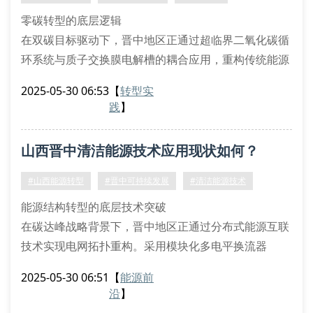
碳捕捉与封存（ccus）示范工程落
零碳转型的底层逻辑
在双碳目标驱动下，晋中地区正通过超临界二氧化碳循
环系统与质子交换膜电解槽的耦合应用，重构传统能源
体系。该技术方案可实现41.7%的热电转换效率提升，
2025-05-30 06:53
【
转型实
同时将ccus成本降低至$42/ton。值得注意的是，钒液
践
】
流电池储能阵列的规模化部署，使得区域电网的峰谷调
节能力达到83gw·h/d量级。
山西晋中清洁能源技术应用现状如何？
技术创新矩阵构建
生物质气化多联产系统：采用两段式固定床反应器，实
#山西能源转型
#晋中可持续发展
#清洁能源技术
现73%的碳转化率
能源结构转型的底层技术突破
在碳达峰战略背景下，晋中地区正通过分布式能源互联
技术实现电网拓扑重构。采用模块化多电平换流器
（mmc）构建的柔性直流配电系统，可提升光伏并网
2025-05-30 06:51
【
能源前
消纳能力达37.6%。中昇华信研发的质子交换膜电解槽
沿
】
（pemec）系统，在50kw级制氢设备中实现98%电流