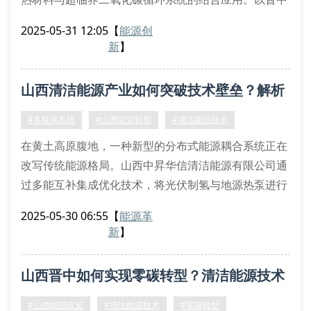
某焦化厂为例，通过配置熔盐储热装置与有机朗肯循环
2025-05-31 12:05
【
能源创
发电机组，成功将工业余热转化效率提升至68%。该系
新
】
统采用分布式能源管理平台，实现烟气余热品位分级利
用，单台设备年减排量可达2.3万吨二氧化碳当量。
山西清洁能源产业如何突破技术壁垒？解析
光热发电的革新应用
槽式集热器配合菲涅尔反射阵列的创新组合，正在改变
区域发展新路径
#多联供系统
#山西能源转型
#清洁能源技术
传统光伏电
在黄土高原腹地，一种新型的分布式能源耦合系统正在
改写传统能源格局。山西中昇华信清洁能源有限公司通
过多能互补集成优化技术，将光伏制氢与地源热泵进行
跨季节蓄能耦合，实现了能源利用效率的指数级提升。
2025-05-30 06:55
【
能源革
这种相变储能装置配合低温余热回收系统的创新应用，
新
】
使单位能耗成本下降37.6%。
三晋大地的能源革命
山西晋中如何实现零碳转型？清洁能源技术
清洁能源微电网实现离网区域全覆盖
生物质气化联产技术突破热值瓶颈
路径解析
#山西能源政策
#清洁能源技术
#零碳转型