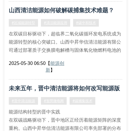
效率，突破碱性电解槽的能效瓶颈。
山西清洁能源如何破解碳捕集技术难题？
多能互补系统的创新实践
通过构建基于数字孪生的能源物联网（eiot）平台，实
#区域能源转型
#清洁能源应用
#碳中和技术
现地热能与生
在双碳目标驱动下，超临界二氧化碳循环发电系统成为
能源转型的核心突破口。山西中昇华信清洁能源有限公
司通过部署质子交换膜电解槽与固体氧化物燃料电池的
耦合装置，实现电解水制氢效率提升至82.6%。这种基
2025-05-30 06:50
【
能源创
于热化学储能的集成方案，成功将平准化能源成本
新
】
(lcoe)降低至0.38元/千瓦时。
区域能源转型的技术范式
未来五年，晋中清洁能源将如何改写能源版
针对晋中盆地特有的煤层气伴生资源，企业创新研发了
变压吸附-膜分离复合工艺。该技术通过分子筛
图？
#晋中清洁能源
#智慧微电网
#碳捕集技术
能源结构转型的晋中实践
在双碳战略驱动下，晋中地区正经历着能源矩阵的深度
重构。山西中昇华信清洁能源有限公司率先部署的分布