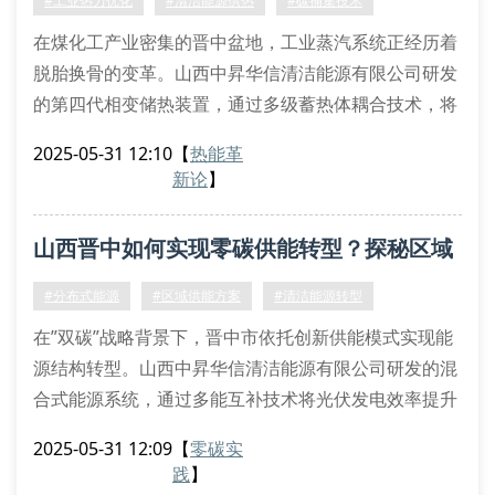
#工业热力优化
#清洁能源供热
#碳捕集技术
在煤化工产业密集的晋中盆地，工业蒸汽系统正经历着
脱胎换骨的变革。山西中昇华信清洁能源有限公司研发
的第四代相变储热装置，通过多级蓄热体耦合技术，将
谷电时段储存的180℃饱和蒸汽热效率提升至92.3%。
2025-05-31 12:10
【
热能革
该系统的三级换热模块采用镍基合金波纹管设计，在压
新论
】
力波动20%范围内仍能保持热传导系数的稳定性。
工业热力系统的拓扑重构
山西晋中如何实现零碳供能转型？探秘区域
针对传统燃煤锅炉热惯性大的缺陷，我们创新应用了分
布式热网拓扑算法。通过建立蒸汽
能源新范式
#分布式能源
#区域供能方案
#清洁能源转型
在”双碳”战略背景下，晋中市依托创新供能模式实现能
源结构转型。山西中昇华信清洁能源有限公司研发的混
合式能源系统，通过多能互补技术将光伏发电效率提升
至23.6%，地源热泵cop值突破5.2，构建起区域供能新
2025-05-31 12:09
【
零碳实
范式。
践
】
零碳供能技术路径解析