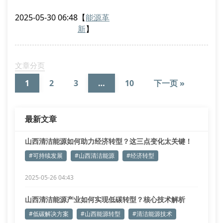
式供能系统，成功将生物质气化耦合发电效率提升至
2025-05-30 06:48
【
能源革
42.7%，这一突破性数据背后是等离子体催化重整技术
新
】
的创新应用。通过建立多能互补智慧调度平台，实现了
风光储氢协同优化，使清洁能源消纳率突破行业均值17
个百分点。
文章分页
关键技术突破路径解析
1
2
3
…
10
下一页 »
在碳捕集与封存（ccus）领域，公司开发的氨
最新文章
山西清洁能源如何助力经济转型？这三点变化太关键！
#可持续发展
#山西清洁能源
#经济转型
2025-05-26 04:43
山西清洁能源产业如何实现低碳转型？核心技术解析
#低碳解决方案
#山西能源转型
#清洁能源技术