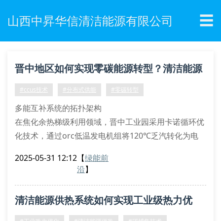
☰
山西中昇华信清洁能源有限公司
晋中地区如何实现零碳能源转型？清洁能源
技术路径解析
#ccus技术
#分布式供能
#零碳转型
多能互补系统的拓扑架构
在焦化余热梯级利用领域，晋中工业园采用卡诺循环优
化技术，通过orc低温发电机组将120℃乏汽转化为电
能。该分布式供能系统配备π型管束换热装置，实现热
2025-05-31 12:12
【
绿能前
力学第二定律效率提升至58%。耦合地源热泵的复合式
沿
】
冷热电联供方案，使能源利用效率突破83%基准线。
碳捕集技术的创新突破
清洁能源供热系统如何实现工业级热力优
针对煤化工尾气处理，我司研发的胺法吸附-膜分离耦
合工艺（a-msc）可将co₂捕集率提升至96.5%
化？